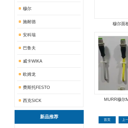
穆尔
施耐德
穆尔面
安科瑞
巴鲁夫
威卡WIKA
欧姆龙
费斯托FESTO
MURR穆尔
西克SICK
新品推荐
首页
上