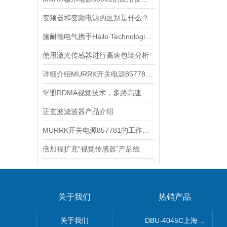
变频器和变频电源的区别是什么？
施耐德电气携手Hailo Technologies，以AI技术赋能工业自动化
使用激光传感器进行高速包装分析
详细介绍MURRK开关电源857781的特点与优势
堡盟RDMA视觉技术，多路高速采集与存储的高效解决方案
正玄波滤波器产品介绍
MURRK开关电源857781的工作原理和组成结构是怎样的
倍加福扩充“视觉传感器”产品线
关于我们
热销产品
关于我们
DBU-4045C上海鹰峰制