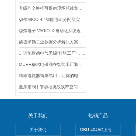
升级的交换机可提供现场总线集成和增强型诊断功能
穆尔MICO 4.4智能电流分配器实现电力资源优化配置
穆尔电子 VARIO-X 自动化系统近期赢得双料大奖
魏德米勒工业数据分析解决方案助力GEA
走进施耐德电气无锡“灯塔工厂”，感受20载创变之路
MURR穆尔电磁阀在智能工厂和物联网中的前沿应用
鹰峰电抗器简单易用，让你的电路设计更加高效
量身定制 | 倍加福挑战狭窄空间内的液位监控
关于我们
热销产品
关于我们
DBU-4045C上海鹰峰制动单