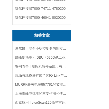
穆尔连接器7000-74711-4780200
穆尔连接器7000-46041-8020200
相关文章
皮尔磁：安全小型控制器的新模块——紧凑且经济
鹰峰制动单元 DBU-4030D是工业自动化系统的安全保障
案例直击 | 制瓶机急停系统，有它超安心
现场总线模块扩展了其IO-Link产品组合
MURRK开关电源857781的节能特点与环保优势
上海鹰峰电抗器的主要作用和使用寿命的分析
西克应用 | picoScan120激光雷达—室内AGV/AMR 2D导航