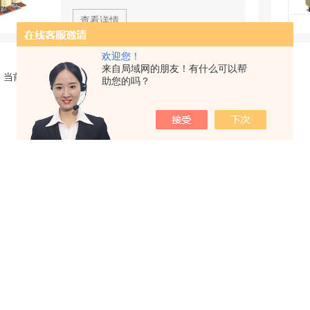
查看详情
欢迎您！
来自局域网的朋友！有什么可以帮
，当前 1 / 1 页 首页 上一页 下一页 末页 跳转到第
页
助您的吗？