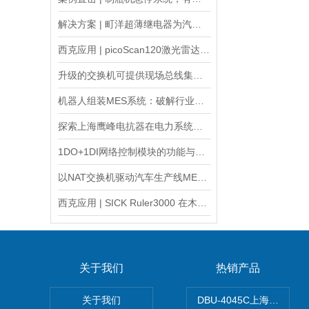
解决方案 | 町洋超薄继电器为汽车产线撑起“神经中枢”
西克应用 | picoScan120激光雷达—室内AGV/AMR 2D导航
升级的交换机可提供现场总线集成和增强型诊断功能
机器人组装MES系统：破解行业痛点
探索上海鹰峰电抗器在电力系统中的应用
1DO+1DI网络控制模块的功能与应用
以NAT交换机驱动汽车生产线MES系统智能化升级！
西克应用 | SICK Ruler3000 在木栈板视觉检测中的应用
关于我们
热销产品
关于我们
DBU-4045C上海鹰峰制