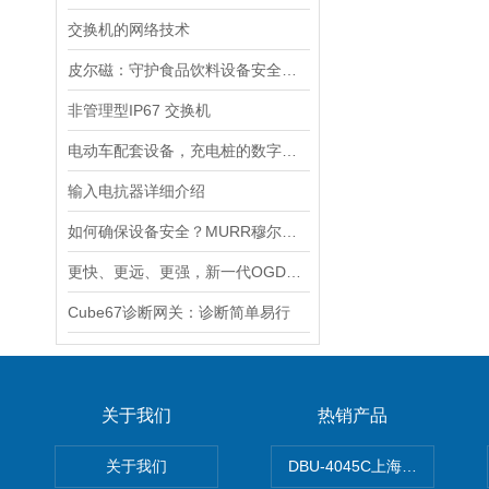
交换机的网络技术
皮尔磁：守护食品饮料设备安全的利器
非管理型IP67 交换机
电动车配套设备，充电桩的数字化和智能化
输入电抗器详细介绍
如何确保设备安全？MURR穆尔电源85001的保护功能？
更快、更远、更强，新一代OGD25系列激光测距传感器
Cube67诊断网关：诊断简单易行
关于我们
热销产品
关于我们
DBU-4045C上海鹰峰制动单