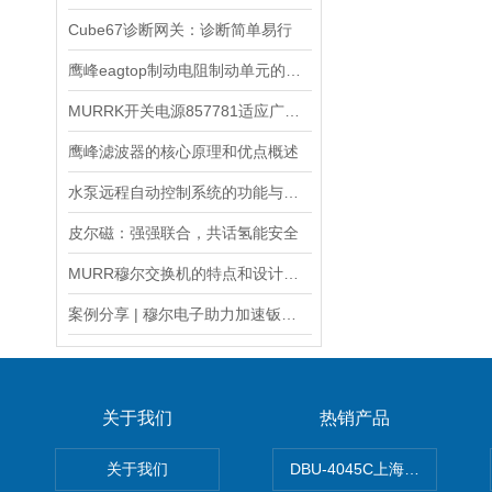
Cube67诊断网关：诊断简单易行
鹰峰eagtop制动电阻制动单元的优点有哪些
MURRK开关电源857781适应广泛的输入电压范围
鹰峰滤波器的核心原理和优点概述
水泵远程自动控制系统的功能与场景化应用
皮尔磁：强强联合，共话氢能安全
MURR穆尔交换机的特点和设计选型的一般原则
案例分享 | 穆尔电子助力加速钣金加工数字化进程
关于我们
热销产品
关于我们
DBU-4045C上海鹰峰制动单