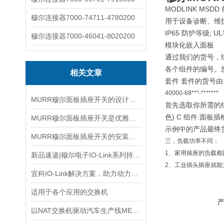
MODLINK MSDD
穆尔连接器7000-74711-4780200
用于设备诊断、维护
IP65 防护等级; UL等级 
穆尔连接器7000-46041-8020200
模块化嵌入面板
通过我们的货号，
各个组件的编号。
相关文章
套件 套件的货号由 A,
40000-68***-*******
MURR穆尔面板插座开关的设计与功能解析
首先选取你所需的组件: 
色) C 组件:面板插槽 
MURR穆尔面板插座开关是优雅与功能的结合
示例中的产品最终货号：
MURR穆尔面板插座开关的安装流程主要以清洁到接线到固定
三，负载功率不同：
1、家用插座的负载都
新品速递|穆尔电子IO-Link系列持续更新，助力高效连接！
2、工业插头插座就能充
宜科IO-Link解决方案，助力动力电池制造“锂”跃龙门
适用于各个应用的交换机
以NAT交换机驱动汽车生产线MES系统智能化升级！