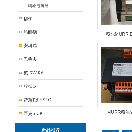
鹰峰电抗器
穆尔
施耐德
穆尔MURR 
安科瑞
巴鲁夫
威卡WIKA
欧姆龙
费斯托FESTO
MURR穆尔
西克SICK
新品推荐