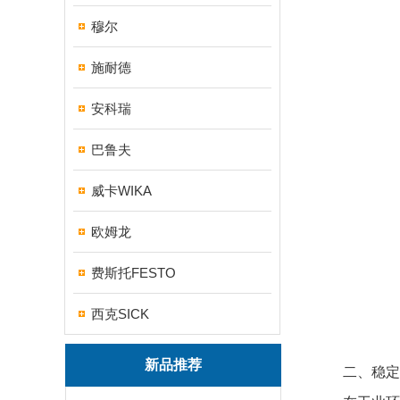
穆尔
施耐德
安科瑞
巴鲁夫
威卡WIKA
欧姆龙
费斯托FESTO
西克SICK
新品推荐
​​二、稳定