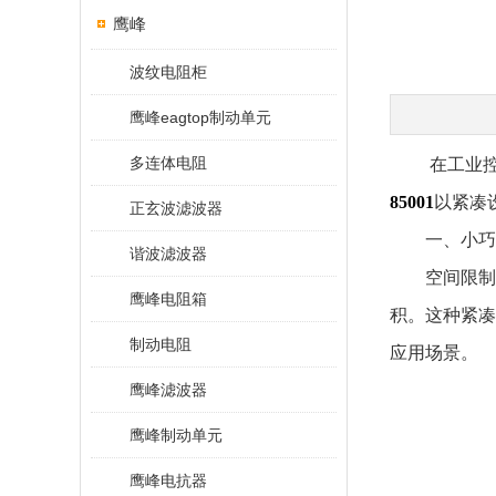
鹰峰
波纹电阻柜
鹰峰eagtop制动单元
多连体电阻
在工业控制
85001
以紧凑
正玄波滤波器
​​一、小巧
谐波滤波器
空间限制是
鹰峰电阻箱
积。这种紧凑
制动电阻
应用场景。
鹰峰滤波器
鹰峰制动单元
鹰峰电抗器