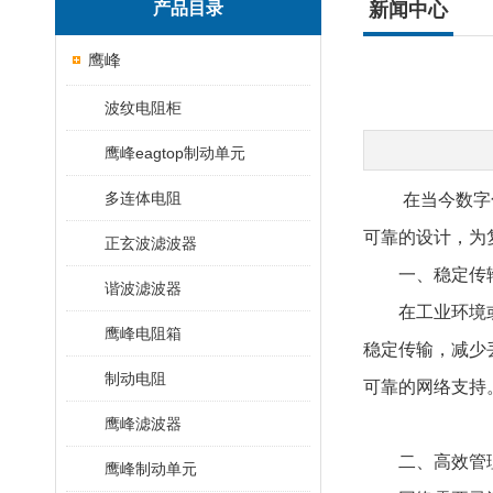
产品目录
新闻中心
鹰峰
波纹电阻柜
鹰峰eagtop制动单元
多连体电阻
在当今数字化
可靠的设计，为
正玄波滤波器
​​一、稳定传输
谐波滤波器
在工业环境或高
鹰峰电阻箱
稳定传输，减少
制动电阻
可靠的网络支持
鹰峰滤波器
二、​​高效管理
鹰峰制动单元