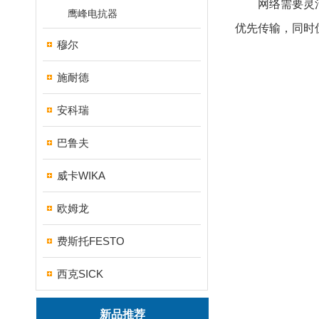
网络需要灵活的
鹰峰电抗器
优先传输，同时
穆尔
施耐德
安科瑞
巴鲁夫
威卡WIKA
欧姆龙
费斯托FESTO
西克SICK
新品推荐