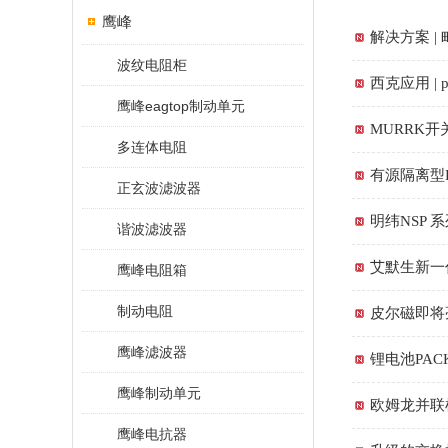
鹰峰
解决方案 
波纹电阻柜
西克应用 | 
鹰峰eagtop制动单元
MURRK开
多连体电阻
有源隔离型R
正玄波滤波器
明纬NSP 
谐波滤波器
艾默生新一代
鹰峰电阻箱
制动电阻
皮尔磁即将
鹰峰滤波器
锂电池PAC
鹰峰制动单元
欧姆龙并联
鹰峰电抗器