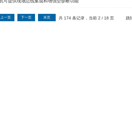
机可提供现场总线集成和增强型诊断功能
上一页
下一页
末页
共 174 条记录，当前 2 / 18 页
跳