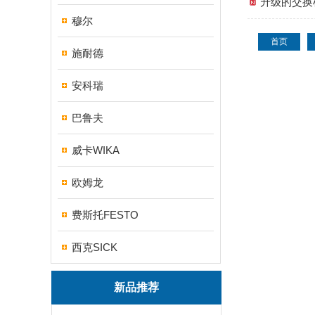
升级的交换
穆尔
首页
施耐德
安科瑞
巴鲁夫
威卡WIKA
欧姆龙
费斯托FESTO
西克SICK
新品推荐