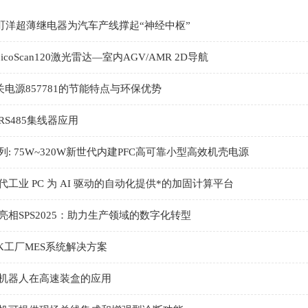
| 町洋超薄继电器为汽车产线撑起“神经中枢”
picoScan120激光雷达—室内AGV/AMR 2D导航
关电源857781的节能特点与环保优势
S485集线器应用
系列: 75W~320W新世代内建PFC高可靠小型高效机壳电源
工业 PC 为 AI 驱动的自动化提供*的加固计算平台
亮相SPS2025：助力生产领域的数字化转型
K工厂MES系统解决方案
机器人在高速装盒的应用