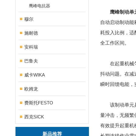
鹰峰电抗器
鹰峰制动单元D
穆尔
自动启动制动能
耗投入比例，适
施耐德
全工作区间。
安科瑞
巴鲁夫
在起重机械匀速
抖动问题。在减
威卡WIKA
瞬时回馈电能，
欧姆龙
费斯托FESTO
该制动单元具备
量冲击，无频繁
西克SICK
有效提升起重机
新品推荐
长期连续作业需