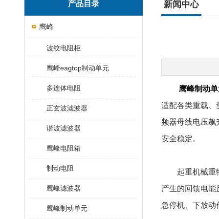
产品目录
新闻中心
鹰峰
波纹电阻柜
鹰峰eagtop制动单元
多连体电阻
鹰峰制动单元
适配各类重载、
正玄波滤波器
频器母线电压飙
谐波滤波器
安全稳定。
鹰峰电阻箱
制动电阻
起重机械重物下
鹰峰滤波器
产生的回馈电能
急停机、下放动
鹰峰制动单元