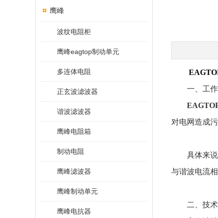
鹰峰
波纹电阻柜
鹰峰eagtop制动单元
多连体电阻
EAGT
一、工作
正玄波滤波器
EAGT
谐波滤波器
对电网造成污
鹰峰电阻箱
制动电阻
具体来说
鹰峰滤波器
与谐波电流相
鹰峰制动单元
二、技术
鹰峰电抗器