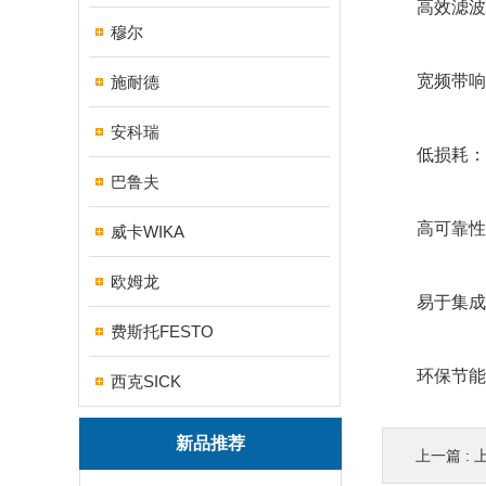
高效滤波：
穆尔
宽频带响应
施耐德
安科瑞
低损耗：采
巴鲁夫
高可靠性：
威卡WIKA
欧姆龙
易于集成：
费斯托FESTO
环保节能：
西克SICK
新品推荐
上一篇 :