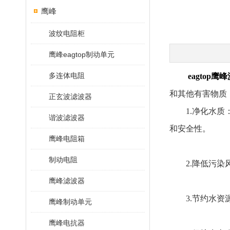
鹰峰
波纹电阻柜
鹰峰eagtop制动单元
多连体电阻
eagtop鹰
和其他有害物质
正玄波滤波器
1.净化水质：
谐波滤波器
和安全性。
鹰峰电阻箱
制动电阻
2.降低污染风
鹰峰滤波器
3.节约水资源
鹰峰制动单元
鹰峰电抗器