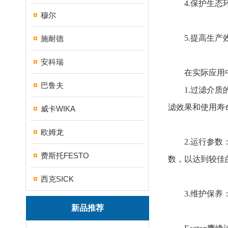
4.保护生态环
穆尔
5.提高生产效
施耐德
安科瑞
在实际应用中，
巴鲁夫
1.过滤介质的
滤效果和使用寿
威卡WIKA
欧姆龙
2.运行参数：
费斯托FESTO
数，以达到较佳
西克SICK
3.维护保养：
新品推荐