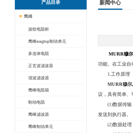
产品目录
新闻中心
鹰峰
波纹电阻柜
鹰峰eagtop制动单元
多连体电阻
MURR穆尔
功能。在工业自
正玄波滤波器
1.工作原理
谐波滤波器
MURR穆尔
鹰峰电阻箱
议，具有简单、
制动电阻
(1)数据传输
鹰峰滤波器
发送到执行器。
(2)数据处理
鹰峰制动单元