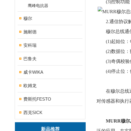
(3)控制功能
鹰峰电抗器
穆尔
2.通信协议
穆尔总线通信
施耐德
(1)起始位：
安科瑞
(2)数据位：
巴鲁夫
(3)奇偶校验
(4)停止位：
威卡WIKA
欧姆龙
在穆尔总线通信
费斯托FESTO
对传感器和执行
西克SICK
MURR穆尔
新品推荐
泛的应用。在实