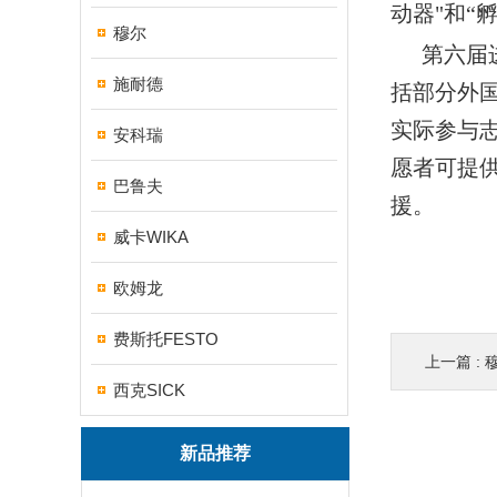
动器"和“
穆尔
第六届
施耐德
括部分外
实际参与
安科瑞
愿者可提
巴鲁夫
援。
威卡WIKA
欧姆龙
费斯托FESTO
上一篇 :
西克SICK
新品推荐