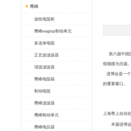
鹰峰
波纹电阻柜
鹰峰eagtop制动单元
多连体电阻
第六届中国国
正玄波滤波器
馆规模为历届
谐波滤波器
进博会是一个
鹰峰电阻箱
的重要窗口。
制动电阻
鹰峰滤波器
上海尊上自动
鹰峰制动单元
本届进博会
鹰峰电抗器