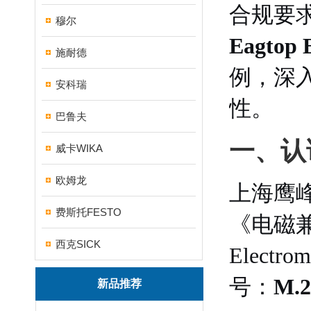
合规要
穆尔
Eagtop E
施耐德
例，深
安科瑞
性。
巴鲁夫
一、认
威卡WIKA
欧姆龙
上海鹰
费斯托FESTO
《电磁兼容
西克SICK
Electro
号：
M.2
新品推荐