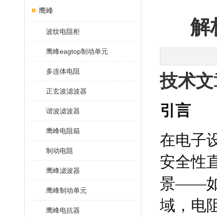
鹰峰
解
波纹电阻柜
鹰峰eagtop制动单元
多连体电阻
技术文
正玄波滤波器
引言
谐波滤波器
鹰峰电阻箱
在电子
制动电阻
安全性
鹰峰滤波器
景——
鹰峰制动单元
域，电
鹰峰电抗器