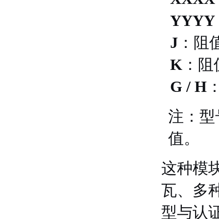
YYYY
J
：阻值
K
：阻值
G / H
注：型
值。
这种模
瓦、多
型与认