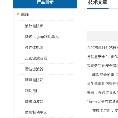
产品目录
技术文章
鹰峰
波纹电阻柜
鹰峰eagtop制动单元
多连体电阻
在2025年11月
与信息安全"，皮
正玄波滤波器
实现数字化安全管
谐波滤波器
此次展会的重点之
鹰峰电阻箱
员生命周期内管理
制动电阻
关联，并通过直观
鹰峰滤波器
“新一代"分布式通
在技术层面，皮尔磁
鹰峰制动单元