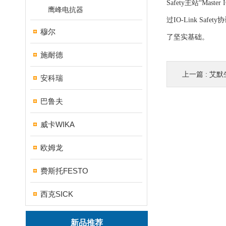
Safety主站“Ma
鹰峰电抗器
过IO-Link 
穆尔
了坚实基础。
施耐德
上一篇 :
艾默生新
安科瑞
巴鲁夫
威卡WIKA
欧姆龙
费斯托FESTO
西克SICK
新品推荐