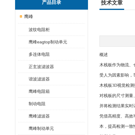
产品目录
技术文章
鹰峰
波纹电阻柜
鹰峰eagtop制动单元
多连体电阻
概述
木栈板作为物流、
正玄波滤波器
受人为因素影响，
谐波滤波器
木栈板3D视觉检测
鹰峰电阻箱
对栈板的尺寸测量
制动电阻
并将检测结果实时
鹰峰滤波器
凭借高精度、高效
本，提高检测一致
鹰峰制动单元