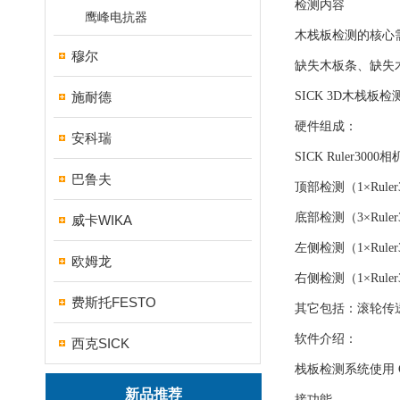
检测内容
鹰峰电抗器
木栈板检测的核心
穆尔
缺失木板条、缺失
施耐德
SICK 3D木栈板
硬件组成：
安科瑞
SICK Ruler3000相
巴鲁夫
顶部检测（1×Ruler
底部检测（3×Ru
威卡WIKA
左侧检测（1×Ruler
欧姆龙
右侧检测（1×Ruler
费斯托FESTO
其它包括：滚轮传
软件介绍：
西克SICK
栈板检测系统使用 
新品推荐
接功能。