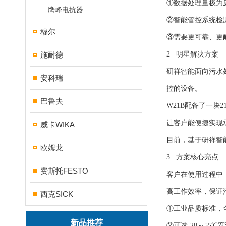
①数据处理量极为庞
鹰峰电抗器
②智能管控系统检
穆尔
③需要更可靠、更
施耐德
2 明星解决方案
研祥智能面向污水
安科瑞
控的设备。
巴鲁夫
W21B配备了一块
让客户能便捷实现
威卡WIKA
目前，基于研祥智
欧姆龙
3 方案核心亮点
费斯托FESTO
客户在使用过程中
高工作效率，保证
西克SICK
①工业品质标准，
新品推荐
②可选-20～55