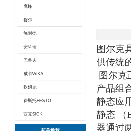
鹰峰
穆尔
施耐德
图尔克
安科瑞
供传统
巴鲁夫
图尔克正
威卡WIKA
产品组
欧姆龙
静态应用
费斯托FESTO
静态 （
西克SICK
器通过
新品推荐