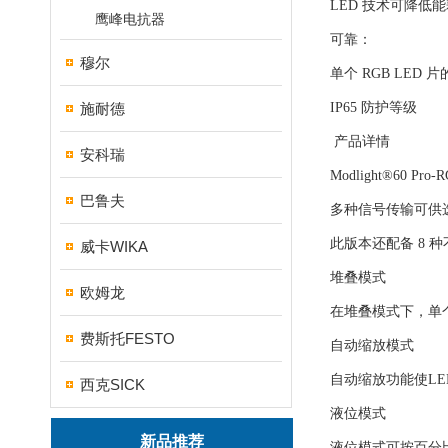
LED 技术可降低
鹰峰电抗器
可靠：
穆尔
单个 RGB LED 
施耐德
IP65 防护等级
产品详情
安科瑞
Modlight®60
巴鲁夫
多种信号传输可供选择
此版本还配备 8 
威卡WIKA
堆叠模式
欧姆龙
在堆叠模式下，单个
费斯托FESTO
自动缩放模式
自动缩放功能使L
西克SICK
液位模式
新品推荐
液位模式可按百分