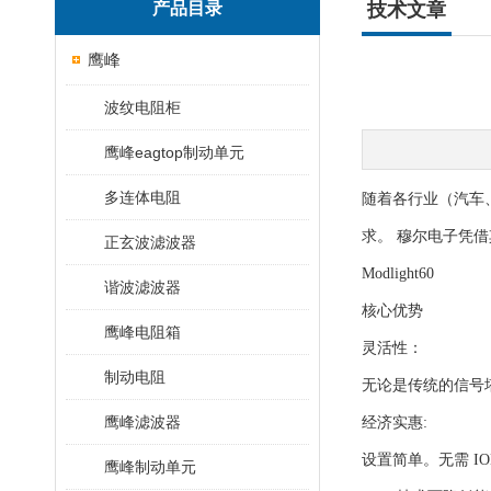
产品目录
技术文章
鹰峰
波纹电阻柜
鹰峰eagtop制动单元
多连体电阻
随着各行业（汽车
求。 穆尔电子凭
正玄波滤波器
Modlight60
谐波滤波器
核心优势
鹰峰电阻箱
灵活性：
制动电阻
无论是传统的信号
鹰峰滤波器
经济实惠:
设置简单。无需 I
鹰峰制动单元