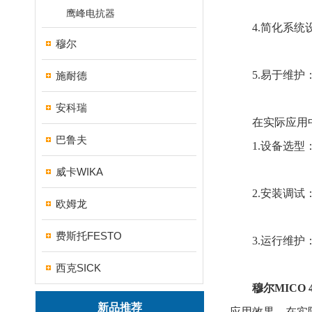
鹰峰电抗器
4.简化系统设
穆尔
5.易于维护：
施耐德
安科瑞
在实际应用
巴鲁夫
1.设备选型：
威卡WIKA
2.安装调试：
欧姆龙
费斯托FESTO
3.运行维护：
西克SICK
穆尔MICO
新品推荐
应用效果。在实