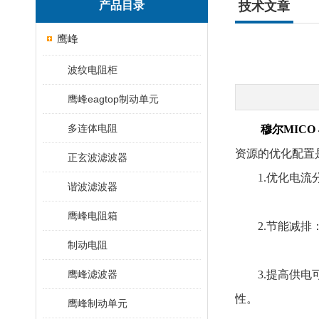
产品目录
技术文章
鹰峰
波纹电阻柜
鹰峰eagtop制动单元
多连体电阻
穆尔MICO
资源的优化配置
正玄波滤波器
1.优化电流分
谐波滤波器
鹰峰电阻箱
2.节能减排：
制动电阻
鹰峰滤波器
3.提高供电可
性。
鹰峰制动单元