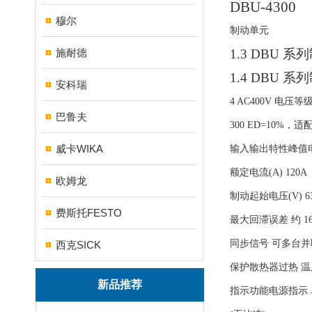
DBU-4300
穆尔
制动单元
施耐德
1.3 DBU
系列
1.4 DBU
系列
安科瑞
4 AC400V
电压等
巴鲁夫
300 ED=10%
，适
威卡WIKA
输入输出特性峰值
额定电流
(A) 120A
欧姆龙
制动起始电压
(V) 6
费斯托FESTO
最大回滞误差 约
1
同步信号 可多台
西克SICK
保护散热器过热 
新品推荐
指示功能电源指示