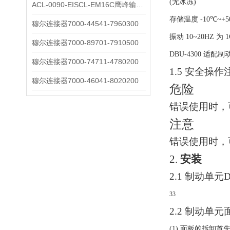
(
无冰冻
)
ACL-0090-EISCL-EM16C鹰峰输出电抗器：为变频系统保驾护航
存储温度
-10
℃
~+5
穆尔连接器7000-44541-7960300
振动
10~20HZ
为
1
穆尔连接器7000-89701-7910500
DBU-4300
适配制
穆尔连接器7000-74711-4780200
1.5
安全操作
穆尔连接器7000-46041-8020200
危险
错误使用时，
注意
错误使用时，
2.
安装
2.1
制动单元
D
33
2.2
制动单元
(1)
面板的拆卸首