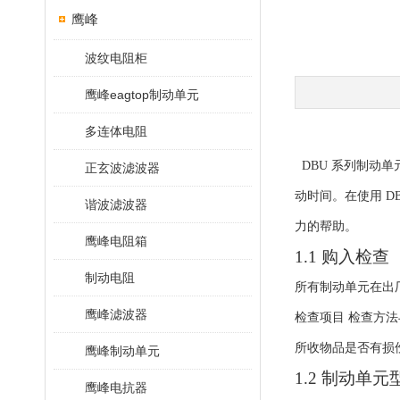
鹰峰
波纹电阻柜
鹰峰eagtop制动单元
多连体电阻
DBU
系列制动单
正玄波滤波器
动时间。在使用
D
谐波滤波器
力的帮助。
鹰峰电阻箱
1.1
购入检查
制动电阻
所有制动单元在出
鹰峰滤波器
检查项目 检查方
所收物品是否有损
鹰峰制动单元
1.2
制动单元
鹰峰电抗器