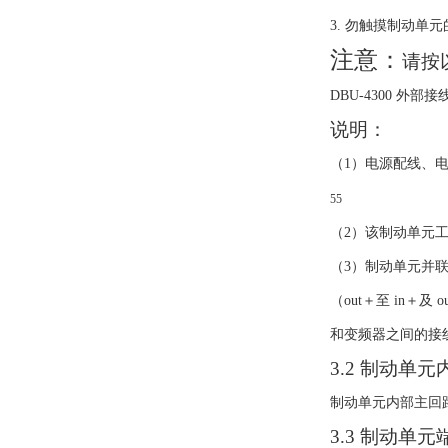
3.
勿触摸制动单元
注意：
请按
DBU-4300
外部接
说明：
（
1
）电源配线、
55
（
2
）该制动单元
（
3
）制动单元并
（
out
＋至
in
＋及
o
和变频器之间的接
3.2
制动单元
制动单元内部主回
3.3
制动单元