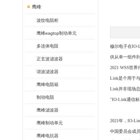
鹰峰
波纹电阻柜
鹰峰eagtop制动单元
多连体电阻
穆尔电子在IO-
供从单一组件到
正玄波滤波器
2021 WSS世
谐波滤波器
Link是个用于
鹰峰电阻箱
Link并非现
制动电阻
"IO-Lin
鹰峰滤波器
2021年，IO-
鹰峰制动单元
中国委员会成员
鹰峰电抗器