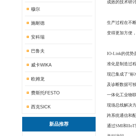
成效的技术研
穆尔
施耐德
生产过程在不断
变得更加方便
安科瑞
巴鲁夫
IO-Link
准化是制造过
威卡WIKA
现已集成了“标准
欧姆龙
及诊断数据可
费斯托FESTO
一体化工业物
现场总线解决
西克SICK
跨系统通信和
新品推荐
通过SMI和IIo