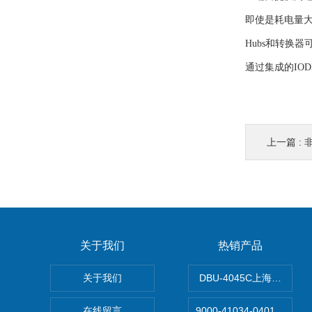
即使是耗电量大
Hubs和转换
通过集成的IOD
上一篇 :
非
关于我们
热销产品
关于我们
DBU-4045C上海鹰峰制
在线留言
9000-41034-040100