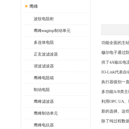
鹰峰
波纹电阻柜
鹰峰eagtop制动单元
多连体电阻
功能全面的主
穆尔电子通过防护
正玄波滤波器
供了4A输出电
谐波滤波器
IO-Link
鹰峰电阻箱
执行器级别一直到
制动电阻
多功能A/B类主端
鹰峰滤波器
利用OPC U
新的选择。这
鹰峰制动单元
除了纯过程数据
鹰峰电抗器