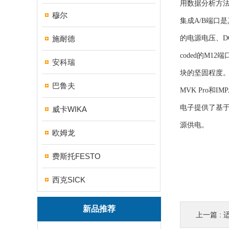
用数据分析方法
穆尔
集成A/B端口
施耐德
的电源电压、D
coded的M
安科瑞
块的坚固程度
巴鲁夫
MVK Pro和
电子提供了基于
威卡WIKA
源供电。
欧姆龙
费斯托FESTO
西克SICK
新品推荐
上一篇 :