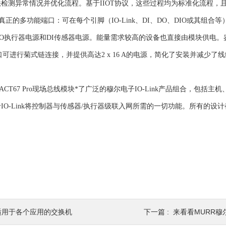
检测异常情况并优化流程。基于IIOT协议，这些过程均为标准化流程，
是真正的多功能端口：可在每个引脚（IO-Link、DI、DO、DIO或其
O执行器电源和DI传感器电源。能量需求较高的设备也直接由模块供电。
12端口可进行菊式链连接，并提供高达2 x 16 A的电源，简化了安装并减
。
IMPACT67 Pro现场总线模块*了广泛的穆尔电子IO-Link产品组合
IO-Link将控制器与传感器/执行器级联入网所需的一切功能。所有的
适用于各个应用的交换机
下一篇 :
来看看MURR