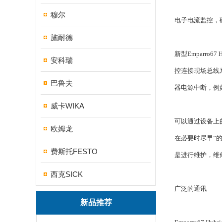
穆尔
电子电流监控，
施耐德
新型Emparr
安科瑞
控连接现场总线
巴鲁夫
器电源中断，例
威卡WIKA
可以通过设备上的
欧姆龙
在必要时尽早”
费斯托FESTO
是进行维护，维
西克SICK
广泛的通讯
新品推荐