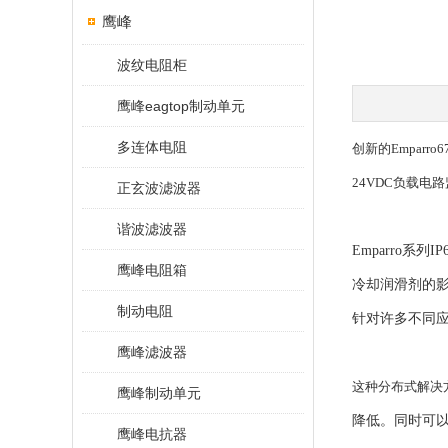
鹰峰
波纹电阻柜
鹰峰eagtop制动单元
多连体电阻
创新的Empar
24VDC负载电
正玄波滤波器
谐波滤波器
Emparro
鹰峰电阻箱
冷却润滑剂的影
制动电阻
针对许多不同
鹰峰滤波器
这种分布式解决方
鹰峰制动单元
降低。同时可
鹰峰电抗器