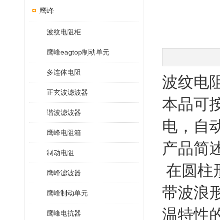
鹰峰
波纹电阻柜
鹰峰eagtop制动单元
多连体电阻
波纹电
正玄波滤波器
本品可
谐波滤波器
电，自
鹰峰电阻箱
产品简
制动电阻
在圆柱
鹰峰滤波器
带波浪
鹰峰制动单元
温特性
鹰峰电抗器