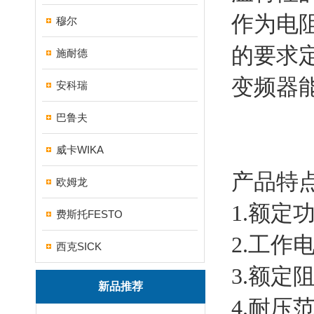
作为电
穆尔
的要求
施耐德
变频器
安科瑞
巴鲁夫
威卡WIKA
产品特
欧姆龙
1.额定功
费斯托FESTO
2.工作电
西克SICK
3.额定阻
新品推荐
4.耐压范围