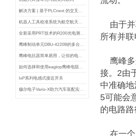
流动。
解决方案 | 基于PLCnext 的交叉带分拣控制系统
机器人工具校准系统为航空航天制造自动化的精准度保驾护航
由于并联
全新采用PRT技术的R200光电测距传感器
所有并联
鹰峰制动单元DBU-4220B的多台并联与均流控制介绍
鹰峰电抗器简单易用，让你的电路设计更加高效
鹰峰多连
如何选择和使用eagtop鹰峰电阻箱？
接。2由
IxP系列电感式接近开关
中准确地
穆尔电子Vario-X助力汽车装配实现柔性化生产新突破
5可能会
的电路路
在一个电