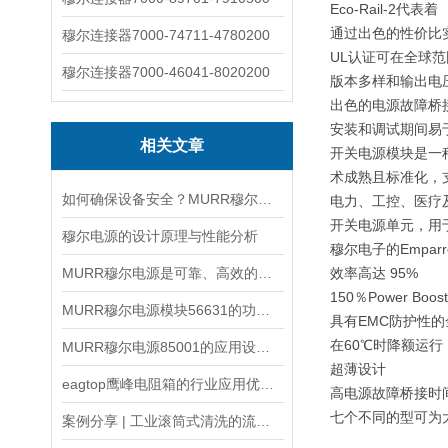
Eco-Rail-2代表着
通过出色的性价比
穆尔连接器7000-74711-4780200
UL认证可在全球
穆尔连接器7000-46041-8020200
版本多样和输出电
出色的电源故障桥
安装和调试期间易
相关文章
开关电源模块是一
术成熟且标准化，支
如何确保设备安全？MURR穆尔电源85001的保护功能？
电力、工控、医疗
开关电源单元，用
穆尔电源的设计原理与性能分析
穆尔电子的Empa
MURR穆尔电源是可靠、高效的能源解决方案
效率高达 95%
150％Power Bo
MURR穆尔电源模块56631的功能特性和使用优点
具有EMC防护性
在60℃时降额运行
MURR穆尔电源85001的应用设计和优势特点
超薄设计
eagtop鹰峰电阻箱的行业应用优势与性能提升研究
高电源故障桥接时
七个不同的型可为
案例分享 | 工业滚筒式清洗的流量监测