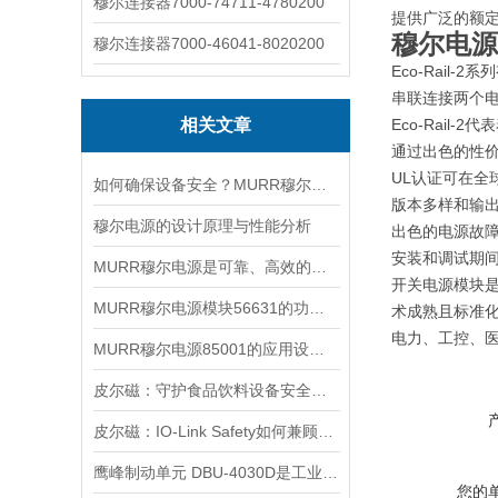
穆尔连接器7000-74711-4780200
提供广泛的额
穆尔电源Eco
穆尔连接器7000-46041-8020200
Eco-Rail
串联连接两个电
相关文章
Eco-Rail-2代
通过出色的性
UL认证可在全
如何确保设备安全？MURR穆尔电源85001的保护功能？
版本多样和输
穆尔电源的设计原理与性能分析
出色的电源故障
安装和调试期
MURR穆尔电源是可靠、高效的能源解决方案
开关电源模块是
MURR穆尔电源模块56631的功能特性和使用优点
术成熟且标准化
电力、工控、医
MURR穆尔电源85001的应用设计和优势特点
皮尔磁：守护食品饮料设备安全的利器
皮尔磁：IO-Link Safety如何兼顾安全、效率与灵活性
鹰峰制动单元 DBU-4030D是工业自动化系统的安全保障
您的