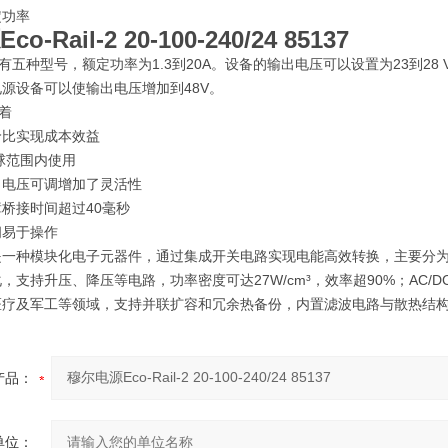
定功率
-Rail-2 20-100-240/24 85137
-2系列有五种型号，额定功率为1.3到20A。设备的输出电压可以设置为23
源设备可以使输出电压增加到48V。
表着
价比实现成本效益
球范围内使用
出电压可调增加了灵活性
桥接时间超过40毫秒
间易于操作
一种模块化电子元器件，通过集成开关电路实现电能高效转换，主要分为
，支持升压、降压等电路，功率密度可达27W/cm³，效率超90%；AC
疗及军工等领域，支持并联扩容和冗余热备份，内置滤波电路与散热结构
产品：
单位：