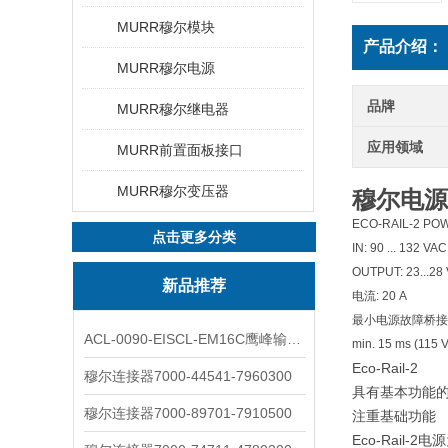
MURR穆尔模块
产品介绍：
MURR穆尔电源
品牌
MURR穆尔继电器
应用领域
MURR前置面板接口
MURR穆尔变压器
穆尔电源Eco
ECO-RAIL-2 PO
点击更多分类
IN: 90 ... 132 V
OUTPUT: 23...28
新品推荐
电流: 20 A
最小电源故障桥接
ACL-0090-EISCL-EM16C鹰峰输出电抗器：为变频系统保驾护航
min. 15 ms (115 V
Eco-Rail-2
穆尔连接器7000-44541-7960300
具有基本功能
穆尔连接器7000-89701-7910500
注重基础功能
Eco-Rai