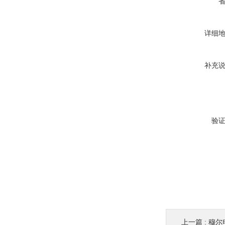
详细
补充
验
上一篇 :
穆尔电源