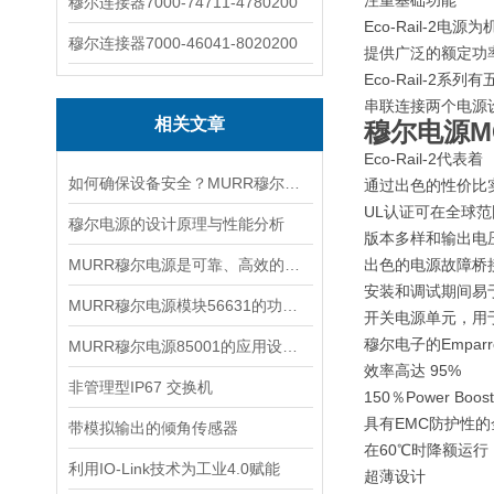
注重基础功能
穆尔连接器7000-74711-4780200
Eco-Rail-
穆尔连接器7000-46041-8020200
提供广泛的额定功
Eco-Rail-
串联连接两个电源
相关文章
穆尔电源MCS-
Eco-Rail-2代表着
如何确保设备安全？MURR穆尔电源85001的保护功能？
通过出色的性价比
UL认证可在全球
穆尔电源的设计原理与性能分析
版本多样和输出电
MURR穆尔电源是可靠、高效的能源解决方案
出色的电源故障桥
安装和调试期间易
MURR穆尔电源模块56631的功能特性和使用优点
开关电源单元，用
穆尔电子的Empa
MURR穆尔电源85001的应用设计和优势特点
效率高达 95%
非管理型IP67 交换机
150％Power Bo
具有EMC防护性
带模拟输出的倾角传感器
在60℃时降额运行
利用IO-Link技术为工业4.0赋能
超薄设计