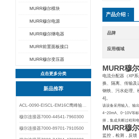
MURR穆尔模块
产品介绍：
MURR穆尔电源
品牌
MURR穆尔继电器
MURR前置面板接口
应用领域
MURR穆尔变压器
MURR穆尔分
点击更多分类
电流分配器（XP系
换、隔离、传输及
新品推荐
钢铁、污水处理、楼
4]。
ACL-0090-EISCL-EM16C鹰峰输出电抗器：为变频系统保驾护航
该设备采用输入、输出
4~20mA、0~10V等
穆尔连接器7000-44541-7960300
择，集成关断过程和电位
MURR穆尔分
穆尔连接器7000-89701-7910500
监控，检测，反馈