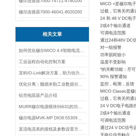
穆尔连接器7000-74711-4780200
MICO +是穆尔
过载，它将关闭通
穆尔连接器7000-46041-8020200
24 和 48 V DC
2或4个输出通道
可调电流范围
相关文章
通过24和48V 
对一组报警
如何优化穆尔MICO 4.4智能电流分配器的性能？
功率损耗较小
工业远程自动化控制方案
温度不受影响
*的关断功能：尽
宜科IO-Link解决方案，助力动力电池制造“锂”跃龙门
90% 报警通知
监控，检测，反馈
优化分离：魏德米勒工业数据分析解决方案助力GEA
MICO Clas
铝壳电阻器产品介绍
过载，它将关闭通
24 V DC电子电路
MURR穆尔电源模块56631的功能特性和使用优点
2或4个输出通道
穆尔电源MVK-MP DIO8:55309的兼容性与扩展性分析
可调电流范围
通过24 V DC信
直流电流表的接线及参数设置方法（报警、通讯、变送）
无电位信号触点