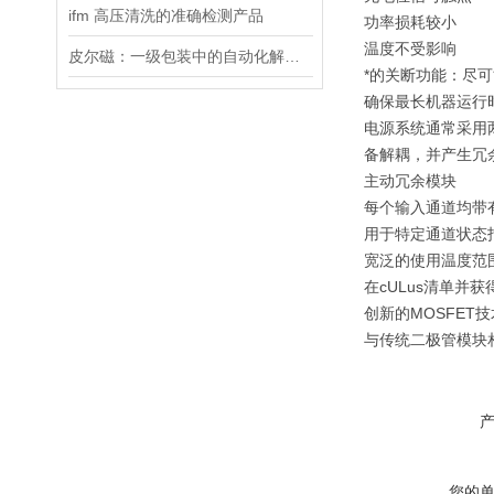
ifm 高压清洗的准确检测产品
功率损耗较小
温度不受影响
皮尔磁：一级包装中的自动化解决方案
*的关断功能：尽
确保最长机器运行
电源系统通常采用两
备解耦，并产生冗余
主动冗余模块
每个输入通道均带
用于特定通道状态指
宽泛的使用温度范围
在cULus清单并获
创新的MOSFET
与传统二极管模块
您的