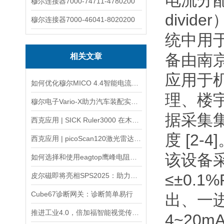
电流分配
穆尔连接器7000-74711-4780200
divi
穆尔连接器7000-46041-8020200
统中用
备由南
相关文章
应用于
如何优化穆尔MICO 4.4智能电流分配器的性能？
理、楼
穆尔电子Vario-X助力汽车装配实现柔性化生产新突破
据采集
西克应用 | SICK Ruler3000 在木栈板视觉检测中的应用
度 [2-4
西克应用 | picoScan120激光雷达—室内AGV/AMR 2D导航
该设备
如何选择和使用eagtop鹰峰电阻箱？
≤±0.
皮尔磁即将亮相SPS2025：助力生产领域的数字化转型
Cube67诊断网关：诊断简单易行
出、一
推进工业4.0，倍加福智能视觉传感器为智能工厂提供可靠的解决方案
4~20m