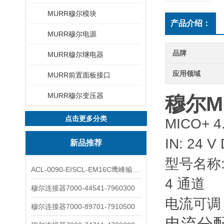
MURR穆尔模块
产品介绍：
MURR穆尔电源
品牌
MURR穆尔继电器
应用领域
MURR前置面板接口
MURR穆尔变压器
穆尔MU
点击更多分类
MICO+ 4.
IN: 24 V
新品推荐
型号名称: 
ACL-0090-EISCL-EM16C鹰峰输出电抗器：为变频系统保驾护航
4 通道
穆尔连接器7000-44541-7960300
电流可调 4,
穆尔连接器7000-89701-7910500