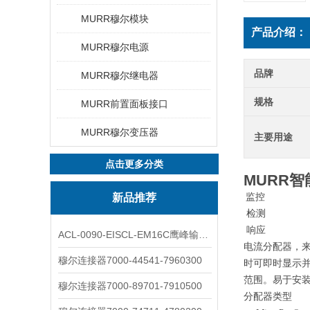
MURR穆尔模块
产品介绍：
MURR穆尔电源
品牌
MURR穆尔继电器
规格
MURR前置面板接口
MURR穆尔变压器
主要用途
点击更多分类
MURR
新品推荐
监控
检测
响应
ACL-0090-EISCL-EM16C鹰峰输出电抗器：为变频系统保驾护航
电流分配器，
穆尔连接器7000-44541-7960300
时可即时显示
范围
。
易于安
穆尔连接器7000-89701-7910500
分配器类型