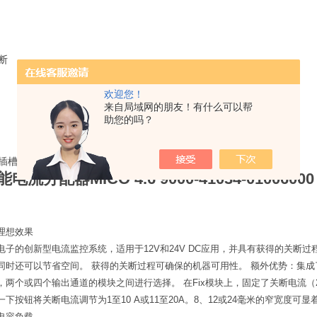
断
欢迎您！
来自局域网的朋友！有什么可以帮
助您的吗？
插槽
5 × 20mm
智能电流分配器
MICO 4.6 9000-41034-01006000
理想效果
是穆尔电子的创新型电流监控系统，适用于12V和24V DC应用，并具有获得的关
同时还可以节省空间。 获得的关断过程可确保的机器可用性。 额外优势：集
两个或四个输出通道的模块之间进行选择。 在Fix模块上，固定了关断电流（2、4
下按钮将关断电流调节为1至10 A或11至20A。8、12或24毫米的窄宽度可显着
电容负载。