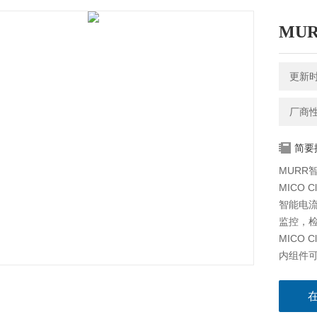
MU
更新时间
厂商
简要
MURR
MICO Cl
智能电
监控，
MICO 
内组件
发生短
24 V 
2或4个