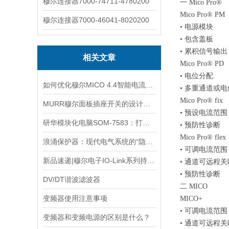
穆尔连接器7000-74711-4780200
一
Mico Pro®
Mico Pro® PM
穆尔连接器7000-46041-8020200
•
电源模块
•
包含盖板
•
累积信号输出
相关文章
Mico Pro® PD
•
电位分配
如何优化穆尔MICO 4.4智能电流分配器的性能？
•
多重通道或电
Mico Pro® fix
MURR穆尔面板插座开关的设计与功能解析
•
预设电流范围
研华模块化电脑SOM-7583：打造人形机器人“小脑”控制器
•
预防性诊断
Mico Pro® flex
浪涌保护器：现代电气系统的“隐形守护者”
•
可调电流范围
新品速递|穆尔电子IO-Link系列持续更新，助力高效连接！
•
通道可远程关
•
预防性诊断
DV/DT谐波滤波器
二
MICO
变频器使用注意事项
MICO+
•
可调电流范围
变频器和变频电源的区别是什么？
•
通道可远程关