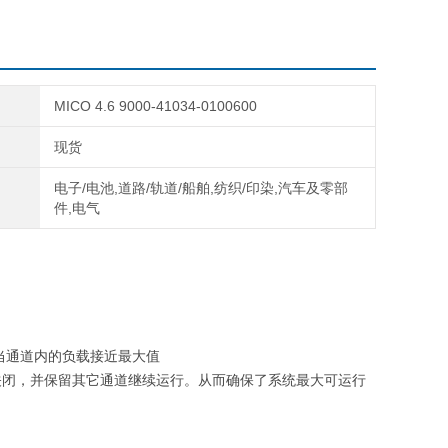
流范围
 V DC信号远程启动
信号触点
耗较小
MICO 4.6 9000-41034-0100600
现货
电子/电池,道路/轨道/船舶,纺织/印染,汽车及零部
件,电气
当通道内的负载接近最大值
关闭，并保留其它通道继续运行。从而确保了系统最大可运行