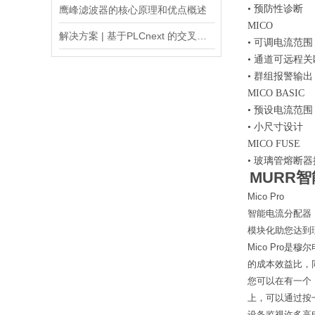
•
预防性诊断
鹰峰滤波器的核心原理和优点概述
MICO
解决方案 | 基于PLCnext 的交叉带分拣控制系统
•
可调电流范围
•
通道可远程关
•
群组报警输出
MICO BASIC
•
预设电流范围
•
小尺寸设计
MICO FUSE
•
玻璃管熔断器
MURR
Mico Pro
智能电流分配器
模块化助您达到
Mico Pro
的成本效益比，
您可以在有一个，
上，可以通过按一
设备监视许多高