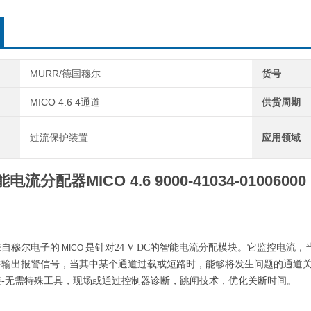
可调电
通过24
无电位
功率损
MURR/德国穆尔
货号
MICO 4.6 4通道
供货周期
过流保护装置
应用领域
智能电流分配器
MICO 4.6 9000-41034-01006000
来自穆尔电子的
是针对
24 V DC
的智能电流分配模块。它监控电流，
MICO
并输出报警信号，当其中某个通道过载或短路时，能够将发生问题的通道
装
-
无需特殊工具
，
现场或通过控制器诊断
，
跳闸技术，优化关断时间
。