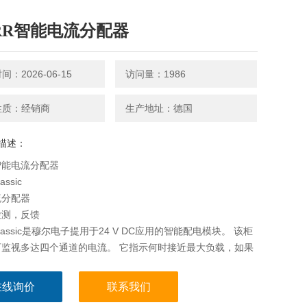
RR智能电流分配器
：2026-06-15
访问量：1986
性质：经销商
生产地址：德国
描述：
智能电流分配器
assic
流分配器
检测，反馈
Classic是穆尔电子提用于24 V DC应用的智能配电模块。 该柜
可监视多达四个通道的电流。 它指示何时接近最大负载，如果
路或过载，它将关闭通道。
DC电子电路控制
在线询价
联系我们
输出通道