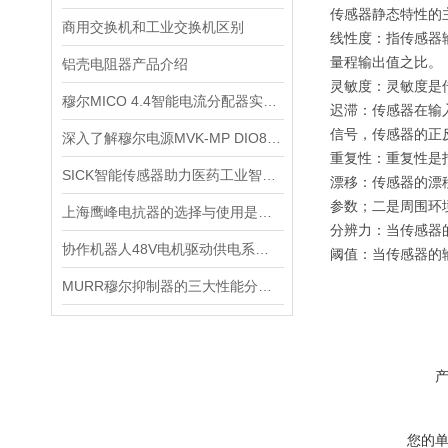
传感器静态特性的
商用交换机和工业交换机区别
线性度：指传感器
量程输出值之比。
铝壳电阻器产品介绍
灵敏度：灵敏度是
穆尔MICO 4.4智能电流分配器实现电力资源优化配置
迟滞：传感器在输
信号，传感器的正
深入了解穆尔电源MVK-MP DIO8:55309的工作原理和结构
重复性：重复性是
SICK智能传感器助力医药工业智能化转型
漂移：传感器的漂
参数；二是周围环
上海鹰峰电抗器的选择与使用是怎样的？
分辨力：当传感器
协作机器人48V电机驱动供电系统电感选型
阈值：当传感器的
MURR穆尔抑制器的三大性能分别是什么？
您的