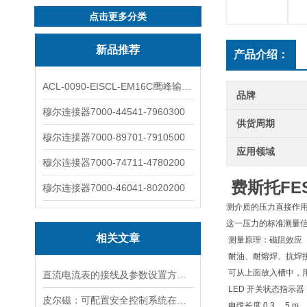
点击更多分类
新品推荐
产品介绍：
ACL-0090-EISCL-EM16C鹰峰输出电抗器：为变频系统保驾护航
品牌
穆尔连接器7000-44541-7960300
供货周期
穆尔连接器7000-89701-7910500
应用领域
穆尔连接器7000-74711-4780200
费斯托FE
穆尔连接器7000-46041-8020200
测介质的压力直接作用
这一压力的标准测量信号
相关文章
测量原理：磁阻效应
耐油、耐熔焊、抗焊
可从上面放入槽中，
直流电流表的接线及参数设置方法（报警、通讯、变送）
LED 开关状态指示器
皮尔磁：可配置安全控制系统在灌装行业的应用
电缆长度 0.3 ... 5 m