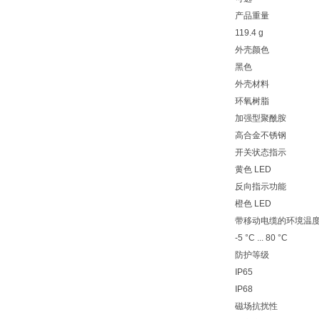
产品重量
119.4 g
外壳颜色
黑色
外壳材料
环氧树脂
加强型聚酰胺
高合金不锈钢
开关状态指示
黄色 LED
反向指示功能
橙色 LED
带移动电缆的环境温
-5 °C ... 80 °C
防护等级
IP65
IP68
磁场抗扰性