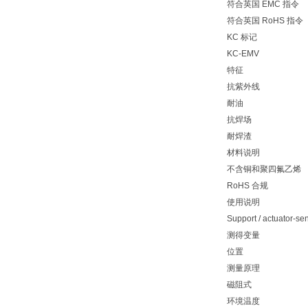
符合英国 EMC 指令
符合英国 RoHS 指令
KC 标记
KC-EMV
特征
抗紫外线
耐油
抗焊场
耐焊渣
材料说明
不含铜和聚四氟乙烯
RoHS 合规
使用说明
Support / actuator-sen
测得变量
位置
测量原理
磁阻式
环境温度