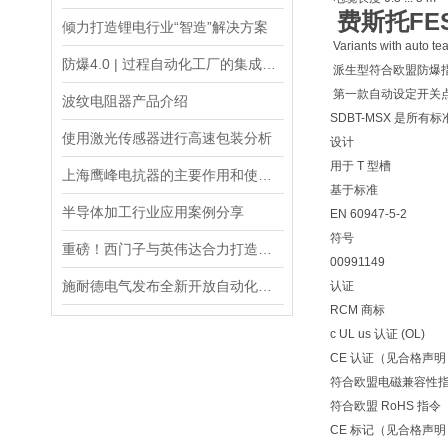
费斯托FE
倾力打造锂电行业“智造”解决方案
Variants with auto tea
防爆4.0 | 过程自动化工厂的集成化通信
派生型符合欧盟防爆指令 
第一款自动设定开关点
波纹电阻器产品介绍
SDBT-MSX 是
使用激光传感器进行高速包装分析
设计
用于 T 型槽
上海鹰峰电抗器的主要作用和使用寿命的分析
基于标准
半导体加工行业应用案例分享
EN 60947-5-2
符号
重磅！西门子与英伟达合力打造工业元宇宙
00991149
施耐德电气发布全新开放自动化平台，开启“软件驱动自动化”时代
认证
RCM 商标
c UL us 认证 (OL)
CE 认证（见合格声明
符合欧盟电磁兼容性
符合欧盟 RoHS 指令
CE 标记（见合格声明