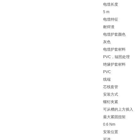
电缆长度
5 m
电缆特征
耐焊渣
电缆护套颜色
灰色
电缆护套材料
PVC，辐照处理
绝缘护套材料
PVC
线端
芯线套管
安装方式
螺钉夹紧
可从槽的上方插入
最大紧固扭矩
0.6 Nm
安装位置
可选