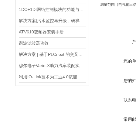
测量范围（电气输出信
1DO+1DI网络控制模块的功能与应用
解决方案|污水监控再升级，研祥智能助力环保治理绿色革新
ATV610变频器安装手册
谐波滤波器功效
解决方案 | 基于PLCnext 的交叉带分拣控制系统
您的
穆尔电子Vario-X助力汽车装配实现柔性化生产新突破
利用IO-Link技术为工业4.0赋能
您的
联系
常用