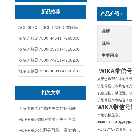
新品推荐
产品介绍：
ACL-0090-EISCL-EM16C鹰峰输出电抗器：为变频系统保驾护航
品牌
穆尔连接器7000-44541-7960300
规格
穆尔连接器7000-89701-7910500
主要用途
穆尔连接器7000-74711-4780200
WIKA带信
穆尔连接器7000-46041-8020200
如果您希望在本地显
该型号压力表具备耐
相关文章
以确定指针轴位置。该
该型号压力表结合了
WIKA带信
上海鹰峰电抗器的主要作用和使用寿命的分析
本地机械显示。
MURR穆尔面板插座开关的安装流程主要以清洁到接线到固定
intelliGAU
PGT23型压力表基于
MURR穆尔电源是可靠、高效的能源解决方案