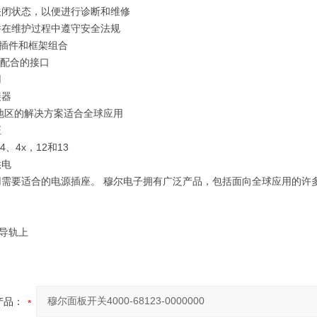
关闭状态，以便进行诊断和维修
并在维护过程中遵守安全法规
0个插件和框架组合
O配合的接口
用
接器
地区的解决方案适合全球应用
证
4、4x，12和13
供电
用需要适合的电源插座。 穆尔电子拥有广泛产品，包括面向全球应用的许
N导轨上
产品：