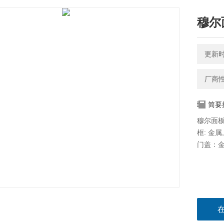
穆尔面
更新时间
厂商
简要
穆尔面板开
框: 金属
门盖：