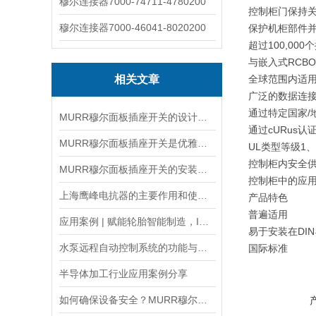
穆尔连接器7000-74711-4780200
控制柜门保持
穆尔连接器7000-46041-8020200
保护机柜部件
超过100,00
与嵌入式RCB
相关文章
全球范围内适
广泛的数据连
通过特定国家/
MURR穆尔面板插座开关的设计与功能解析
通过cURus认
MURR穆尔面板插座开关是优雅与功能的结合
UL类型等级1、
控制柜内安全
MURR穆尔面板插座开关的安装流程主要以清洁到接线到固定
控制柜中的应
上海鹰峰电抗器的主要作用和使用寿命的分析
产品特色
普遍适用
应用案例 | 赋能轮胎智能制造，IO-Link让生产更高效！
易于安装在DI
水泵远程自动控制系统的功能与场景化应用
国际标准
半导体加工行业应用案例分享
如何确保设备安全？MURR穆尔电源85001的保护功能？