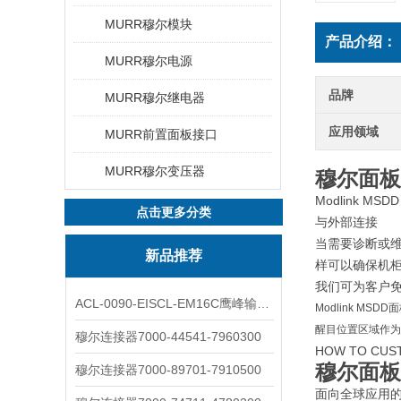
MURR穆尔模块
产品介绍：
MURR穆尔电源
品牌
MURR穆尔继电器
应用领域
MURR前置面板接口
MURR穆尔变压器
穆尔面板开关
Modlink MSDD
点击更多分类
与外部连接
当需要诊断或维
新品推荐
样可以确保机
我们可为客户免费
ACL-0090-EISCL-EM16C鹰峰输出电抗器：为变频系统保驾护航
Modlink 
醒目位置区域作为其
穆尔连接器7000-44541-7960300
HOW TO CUST
穆尔面板开关
穆尔连接器7000-89701-7910500
面向全球应用