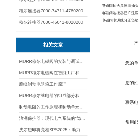
电磁阀插头具体由插
穆尔连接器7000-74711-4780200
电磁阀连接器已广泛应
电磁阀电源线分正负
穆尔连接器7000-46041-8020200
相关文章
MURR穆尔电磁阀的安装与调试步骤说明
您的
MURR穆尔电磁阀在智能工厂和物联网中的前沿应用
您的
鹰峰制动电阻箱工作原理
MURR穆尔继电器的组成部分和两大特性介绍
联系
制动电阻的工作原理和制动单元动作过程分析
浪涌保护器：现代电气系统的“隐形守护者”
常用
皮尔磁即将亮相SPS2025：助力生产领域的数字化转型