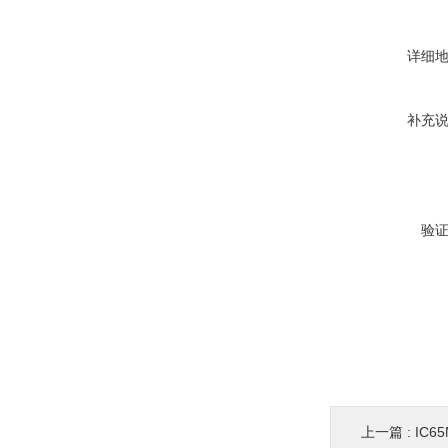
详细
补充
验
上一篇 :
IC6