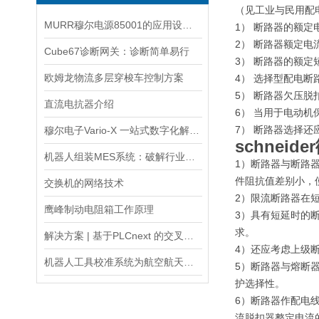
（见工业与民用配
MURR穆尔电源85001的应用设计和优势特点
1） 断路器的额
2） 断路器额定
Cube67诊断网关：诊断简单易行
3） 断路器的额
欧姆龙物流多层穿梭车控制方案
4） 选择型配电
5） 断路器欠压
直流电抗器介绍
6） 当用于电动
7） 断路器选择
穆尔电子Vario-X 一站式数字化解决方案
schneid
机器人组装MES系统：破解行业痛点
1）断路器与断路
件阻抗值差别小，
交换机的网络技术
2）限流断路器在
鹰峰制动电阻箱工作原理
3）具有短延时的
求。
解决方案 | 基于PLCnext 的交叉带分拣控制系统
4）还应考虑上级
机器人工具校准系统为航空航天制造自动化的精准度保驾护航
5）断路器与熔断
护选择性。
6）断路器作配电
流脱扣器整定电流的