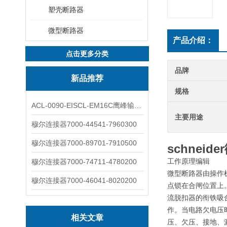
塑壳断路器
微型断路器
产品介绍：
点击更多分类
品牌
新品推荐
规格
ACL-0090-EISCL-EM16C鹰峰输出电抗器：为变频系统保驾护航
主要用途
穆尔连接器7000-44541-7960300
穆尔连接器7000-89701-7910500
schneid
工作原理编辑
穆尔连接器7000-74711-4780200
微型断路器由操作
穆尔连接器7000-46041-8020200
点锁在合闸位置上
流脱扣器的衔铁吸
作。当电路欠电压
相关文章
压、欠压、接地、