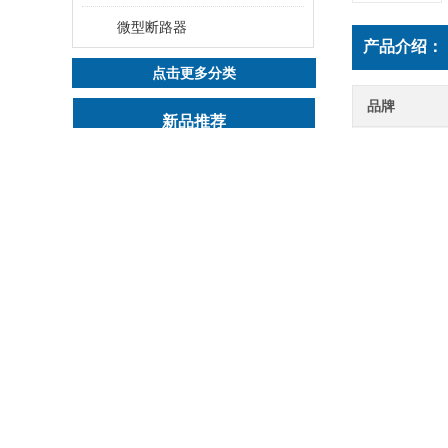
微型断路器
产品介绍：
点击更多分类
品牌
新品推荐
规格
ACL-0090-EISCL-EM16C鹰峰输出电抗器：为变频系统保驾护航
主要用途
穆尔连接器7000-44541-7960300
穆尔连接器7000-89701-7910500
施耐德小
小型断路器是
穆尔连接器7000-74711-4780200
性、可靠性提
穆尔连接器7000-46041-8020200
的保护线路及
究与开发小型
设计要点
相关文章
1）断路器与
件阻抗值差别