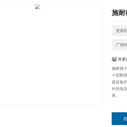
施耐
更新时间
厂商
简要
施耐德小型
小型断
器设备
对供电
果。