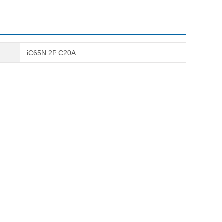
iC65N 2P C20A
现货
医疗卫生,环保,食品/农产品,电子/电池,包装/造纸/
印刷
路保护。在国民生产生活用电需求不断加大，社会对供电安全
将小型断路器科学、合理的安装于中断配电线路上，切实有效
全危害。由此看来，小型断路器具有较高的应用价值，积极研
线端处最大预期短路电流，若由于两级断路器处短路时回路元