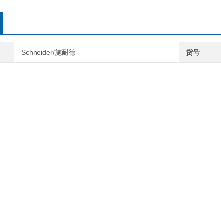
Schneider/施耐德
货号
2级 20A
供货周期
转换作用
应用领域
型断路器
IC65N 2P C20A
指安装在终端配电线路的保护电器，主要用于线路和电器设备的过载和短
出较高要求的情况下，需要优化配网运行效果。而这一目的实现，就需要
电器设备，避免超负荷运行的情况发生，致使线路及电器设存在一定的安
断路器是非常有意义的
断路器的配合应考虑上级断路器的瞬时脱扣器动作值，应大于下级断路器出
小，使之短路电流值差别不大，则上级断路器可选择带短延时的脱扣器。