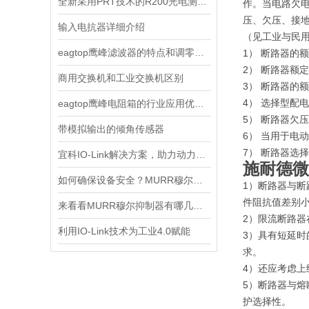
全新采用PRT技术的R200光电测距传感器
作。当电路欠
压、欠压、接
输入电抗器详细介绍
（见工业与民
eagtop鹰峰滤波器的特点和调零的两种方法
1） 断路器的
2） 断路器额
商用交换机和工业交换机区别
3） 断路器的
4） 选择型配
eagtop鹰峰电阻箱的行业应用优势与性能提升研究
5） 断路器欠
带模拟输出的倾角传感器
6） 当用于电
7） 断路器选
宜科IO-Link解决方案，助力动力电池制造“锂”跃龙门
施耐德微
如何确保设备安全？MURR穆尔电源85001的保护功能？
1）断路器与
件阻抗值差别
来看看MURR穆尔抑制器有哪几大优点？
2）限流断路
利用IO-Link技术为工业4.0赋能
3）具有短延
求。
4）还应考虑
5）断路器与
护选择性。