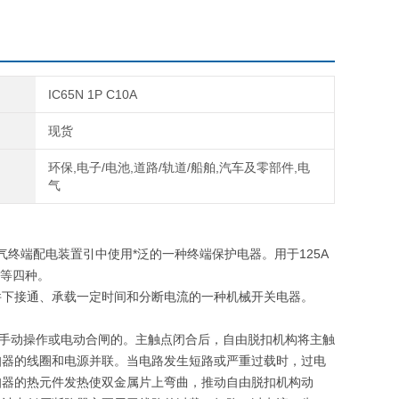
IC65N 1P C10A
现货
环保,电子/电池,道路/轨道/船舶,汽车及零部件,电
气
aker），是建筑电气终端配电装置引中使用*泛的一种终端保护电器。用于125A
P等四种。
件下接通、承载一定时间和分断电流的一种机械开关电器。
靠手动操作或电动合闸的。主触点闭合后，自由脱扣机构将主触
扣器的线圈和电源并联。当电路发生短路或严重过载时，过电
扣器的热元件发热使双金属片上弯曲，推动自由脱扣机构动