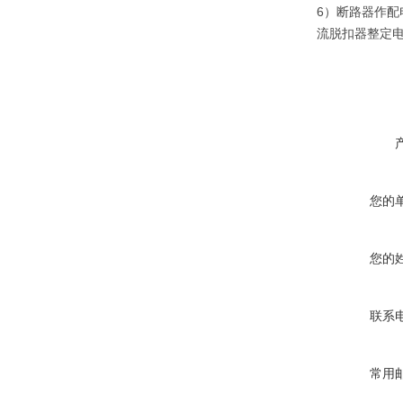
6）断路器作
流脱扣器整定电
您的
您的
联系
常用