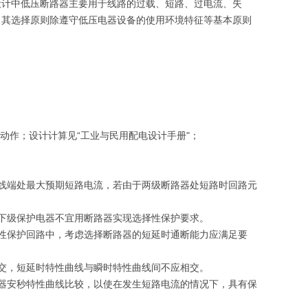
设计中低压断路器主要用于线路的过载、短路、过电流、失
，其选择原则除遵守低压电器设备的使用环境特征等基本原则
动作；设计计算见“工业与民用配电设计手册"；
线端处最大预期短路电流，若由于两级断路器处短路时回路元
下级保护电器不宜用断路器实现选择性保护要求。
性保护回路中，考虑选择断路器的短延时通断能力应满足要
交，短延时特性曲线与瞬时特性曲线间不应相交。
器安秒特性曲线比较，以使在发生短路电流的情况下，具有保