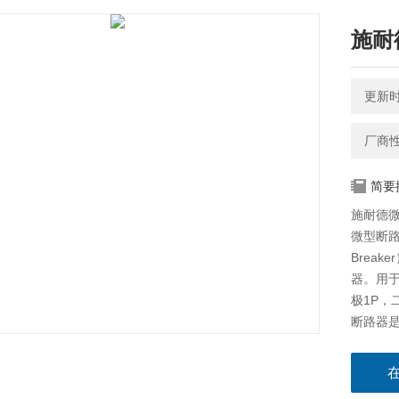
施耐
更新时间
厂商
简要
施耐德微型
微型断路器，简
Brea
器。用于
极1P，
断路器
定的非