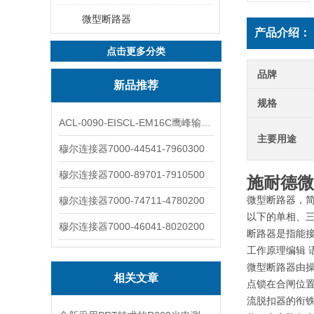
微型断路器
产品介绍：
点击更多分类
品牌
新品推荐
规格
ACL-0090-EISCL-EM16C鹰峰输出电抗器：为变频系统保驾护航
主要用途
穆尔连接器7000-44541-7960300
穆尔连接器7000-89701-7910500
施耐德微
微型断路器，简称M
穆尔连接器7000-74711-4780200
以下的单相、三
穆尔连接器7000-46041-8020200
断路器是指能
工作原理编辑 
微型断路器由
相关文章
点锁在合闸位
流脱扣器的衔