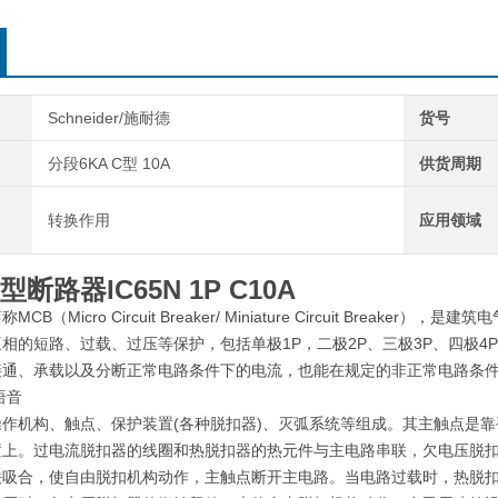
Schneider/施耐德
货号
分段6KA C型 10A
供货周期
转换作用
应用领域
型断路器
IC65N 1P C10A
CB（Micro Circuit Breaker/ Miniature Circuit Bre
相的短路、过载、过压等保护，包括单极1P，二极2P、三极3P、四极4
接通、承载以及分断正常电路条件下的电流，也能在规定的非正常电路条
语音
操作机构、触点、保护装置(各种脱扣器)、灭弧系统等组成。其主触点是
置上。过电流脱扣器的线圈和热脱扣器的热元件与主电路串联，欠电压脱
铁吸合，使自由脱扣机构动作，主触点断开主电路。当电路过载时，热脱