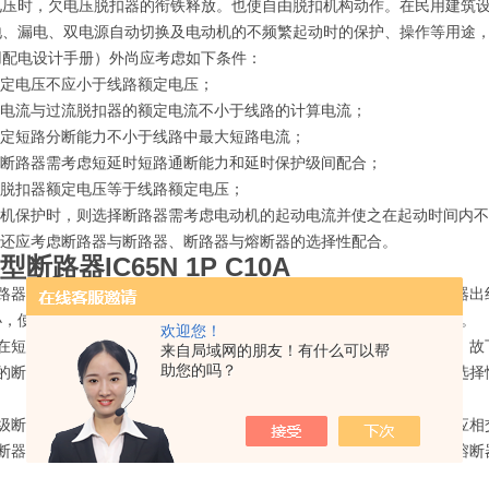
电压时，欠电压脱扣器的衔铁释放。也使自由脱扣机构动作。在民用建筑
地、漏电、双电源自动切换及电动机的不频繁起动时的保护、操作等用途
用配电设计手册）外尚应考虑如下条件：
额定电压不应小于线路额定电压；
定电流与过流脱扣器的额定电流不小于线路的计算电流；
额定短路分断能力不小于线路中最大短路电流；
电断路器需考虑短延时短路通断能力和延时保护级间配合；
压脱扣器额定电压等于线路额定电压；
动机保护时，则选择断路器需考虑电动机的起动电流并使之在起动时间内不
择还应考虑断路器与断路器、断路器与熔断器的选择性配合。
型断路器
IC65N 1P C10A
断路器的配合应考虑上级断路器的瞬时脱扣器动作值，应大于下级断路器出
小，使之短路电流值差别不大，则上级断路器可选择带短延时的脱扣器。
欢迎您！
器在短路电流大于或等于其瞬时脱扣器整定值时，将会在数毫秒内脱扣，故
来自局域网的朋友！有什么可以帮
助您的吗？
时的断路器，当其时限整定在最大延时时，其通断能力下降，因此，在选择
上级断路器的短路延时可返回特性与下级断路器的动作特性时间曲线不应相
熔断器配合使用时应考虑上下级的配合，应将断路器的安秒特性曲线与熔断