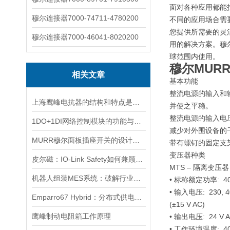
面对各种应用都能
穆尔连接器7000-74711-4780200
不同的应用场合需
您提供所需要的灵
穆尔连接器7000-46041-8020200
用的解决方案。穆
球范围内使用。
穆尔MUR
相关文章
基本功能
整流电源的输入和
上海鹰峰电抗器的结构和特点是怎样的？
并使之平稳。
整流电源的输入电压
1DO+1DI网络控制模块的功能与应用
减少对外围设备的
MURR穆尔面板插座开关的设计与功能解析
带有螺钉的固定支架
变压器种类
皮尔磁：IO-Link Safety如何兼顾安全、效率与灵活性
MTS – 隔离变压器 cl
机器人组装MES系统：破解行业痛点
• 标称额定功率: 40.
• 输入电压: 230, 
Emparro67 Hybrid：分布式供电新高度
(±15 V AC)
鹰峰制动电阻箱工作原理
• 输出电压: 24 V A
• 工作环境温度: 40