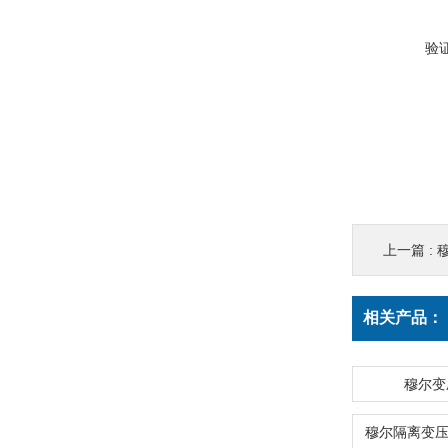
验
上一篇 :
穆
相关产品：
穆尔变压