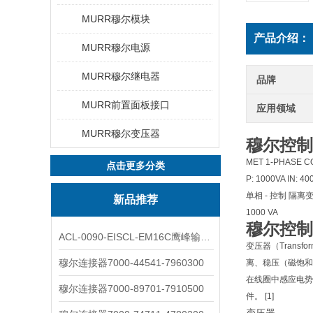
MURR穆尔模块
产品介绍：
MURR穆尔电源
MURR穆尔继电器
品牌
MURR前置面板接口
应用领域
MURR穆尔变压器
穆尔控制变压
MET 1-PHASE C
点击更多分类
P: 1000VA IN: 4
单相 - 控制 隔离
新品推荐
1000 VA
穆尔控制变压
ACL-0090-EISCL-EM16C鹰峰输出电抗器：为变频系统保驾护航
变压器（Tran
穆尔连接器7000-44541-7960300
离、稳压（磁饱和
在线圈中感应电势
穆尔连接器7000-89701-7910500
件。 [1]