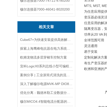
变压器
穆尔连接器7000-74711-4780200
MTS, MST, ME
穆尔连接器7000-46041-8020200
为任意应用提
变压器必须灵
任意应用的解决
相关文章
隔离变压器，
功率从20 VA 到 
Cube67+为快速安装提供高效解决方案
全球范围可用
灵活通用
探索上海鹰峰电抗器在电力系统中的应用
易于安装
欧姆龙物流多层穿梭车控制方案
定制化解决方
有生产变压器
宜科LogicX0系列总线小型可编程控制器原理
欧洲和亚洲的
案例分享 | 工业滚筒式清洗的流量监测
深入了解穆尔电源MVK-MP DIO8:55309的工作原理和结构
优化分离：魏德米勒工业数据分析解决方案助力GEA
穆尔MICO4.4智能电流分配器的功能和产品特点概述