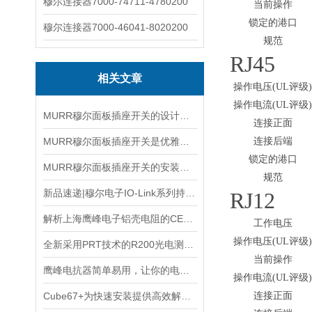
穆尔连接器7000-74711-4780200
当前操作
锁定的港口
穆尔连接器7000-46041-8020200
规范
RJ45
相关文章
操作电压(UL评级
操作电流(UL评级
MURR穆尔面板插座开关的设计与功能解析
连接正面
MURR穆尔面板插座开关是优雅与功能的结合
连接后端
锁定的港口
MURR穆尔面板插座开关的安装流程主要以清洁到接线到固定
规范
新品速递|穆尔电子IO-Link系列持续更新，助力高效连接！
RJ12
解析上海鹰峰电子铝壳电阻的CE认证符合性
工作电压
操作电压(UL评级
全新采用PRT技术的R200光电测距传感器
当前操作
鹰峰电抗器简单易用，让你的电路设计更加高效
操作电流(UL评级
Cube67+为快速安装提供高效解决方案
连接正面