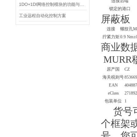
连接后端
1DO+1DI网络控制模块的功能与应用
锁定的港口
工业远程自动化控制方案
屏蔽板
连接
螺纹孔M
拧紧力矩
0.9 Nm±
商业数
MUR
原产国
CZ
海关税则号
85366
EAN
40488
eClass
27189
包装单位
1
货号
个框架
号。您