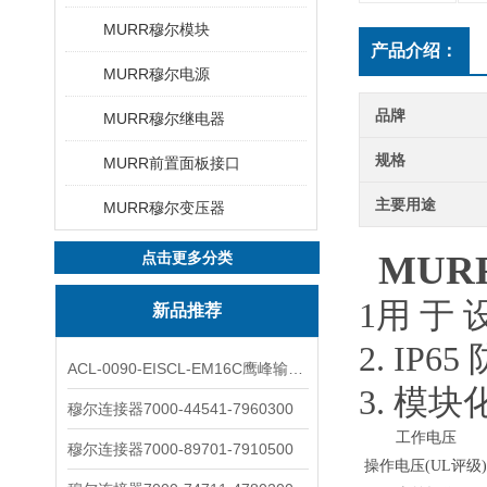
MURR穆尔模块
产品介绍：
MURR穆尔电源
品牌
MURR穆尔继电器
规格
MURR前置面板接口
主要用途
MURR穆尔变压器
MU
点击更多分类
1用 于 
新品推荐
2. IP65
ACL-0090-EISCL-EM16C鹰峰输出电抗器：为变频系统保驾护航
3. 模
穆尔连接器7000-44541-7960300
工作电压
穆尔连接器7000-89701-7910500
操作电压(UL评级