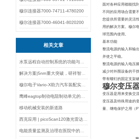
面对各种应用都能找
穆尔连接器7000-74711-4780200
不同的应用场合需要
您提供所需要的灵活性
穆尔连接器7000-46041-8020200
用的解决方案。穆尔
球范围内使用。
基本功能
相关文章
整流电源的输入和输
并使之平稳。
水泵远程自动控制系统的功能与场景化应用
整流电源的输入电压频
减少对外围设备的干
解决方案|5nm重大突破，研祥智能助力半导体企业高效发展！
带有螺钉的固定支架确
穆尔变压
穆尔电子Vario-X助力汽车装配实现柔性化生产新突破
变压器是用来变换交
鹰峰eagtop制动电阻制动单元的优点有哪些
变压器及特殊用途的
移动机械安装的新道路
量、继电保护之用（P
西克应用 | picoScan120激光雷达—室内AGV/AMR 2D导航
电能质量监测及治理在医院中的应用