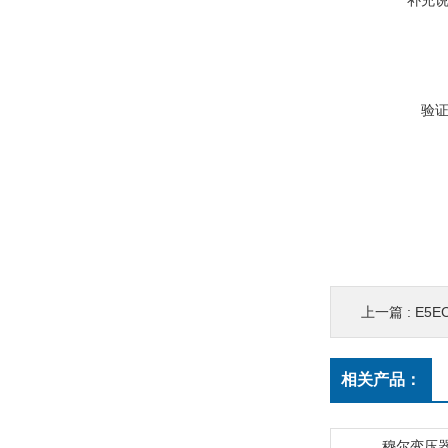
补充
验
上一篇 :
E5E
相关产品：
穆尔变压器8