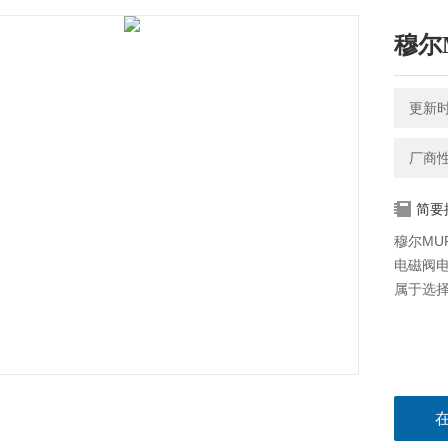
穆尔
更新时间
厂商
简要
穆尔MUR
电磁阀
属于选