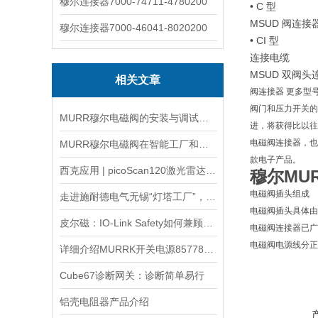
穆尔连接器7000-74711-4780200
• C 型
MSUD 阀连接
穆尔连接器7000-46041-8020200
• CI 型
连接电缆
MSUD 双阀
相关文章
阀连接器 更多型号可
阀门和压力开关的
MURR穆尔电磁阀的安装与调试步骤说明
进，将获得比以往
电磁阀连接器，也
MURR穆尔电磁阀在智能工厂和物联网中的前沿应用
款电子产品。
西克应用 | picoScan120激光雷达—室内AGV/AMR 2D导航
穆尔MU
电磁阀插头组成
走进施耐德电气无锡“灯塔工厂”，感受20载创变之路
电磁阀插头具体由
皮尔磁：IO-Link Safety如何兼顾安全、效率与灵活性
电磁阀连接器已广
电磁阀电源线分正
详细介绍MURRK开关电源857781的特点与优势
Cube67诊断网关：诊断简单易行
铝壳电阻器产品介绍