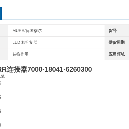
MURR/德国穆尔
货号
LED 和抑制器
供货周期
转换作用
应用领域
RR连接器
7000-18041-6260300
电缆
器
器
器
器