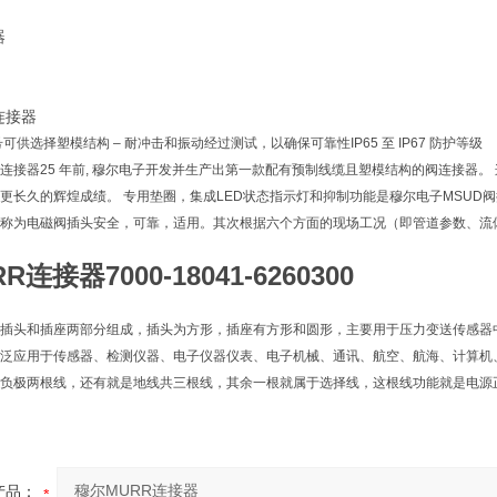
器
头连接器
供选择塑模结构 – 耐冲击和振动经过测试，以确保可靠性IP65 至 IP67 防护等级
连接器25 年前, 穆尔电子开发并生产出第一款配有预制线缆且塑模结构的阀连接器
更长久的辉煌成绩。 专用垫圈，集成LED状态指示灯和抑制功能是穆尔电子MSUD阀
称为电磁阀插头安全，可靠，适用。其次根据六个方面的现场工况（即管道参数、流
RR连接器
7000-18041-6260300
插头和插座两部分组成，插头为方形，插座有方形和圆形，主要用于压力变送传感器
泛应用于传感器、检测仪器、电子仪器仪表、电子机械、通讯、航空、航海、计算机、
负极两根线，还有就是地线共三根线，其余一根就属于选择线，这根线功能就是电源
产品：