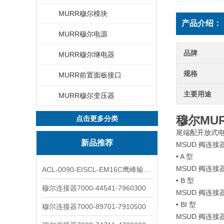
MURR穆尔模块
产品介绍：
MURR穆尔电源
品牌
MURR穆尔继电器
规格
MURR前置面板接口
主要用途
MURR穆尔变压器
穆尔MU
点击更多分类
尾端配开放式
新品推荐
MSUD 阀连接
• A 型
MSUD 阀连接
ACL-0090-EISCL-EM16C鹰峰输出电抗器：为变频系统保驾护航
• B 型
穆尔连接器7000-44541-7960300
MSUD 阀连接
• BI 型
穆尔连接器7000-89701-7910500
MSUD 阀连接