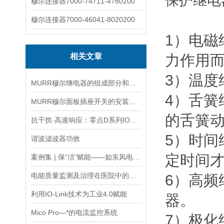
保护继电
穆尔连接器7000-74711-4780200
穆尔连接器7000-46041-8020200
1）电
相关文章
力作用
3）温
MURR穆尔继电器的组成部分和两大特性介绍
4）舌
MURR穆尔面板插座开关的安装流程主要以清洁到接线到固定
的舌簧
抗干扰·高速响应：零点D系列IO模块为压铸电焊一体机护航
5）时间
谐波滤波器功效
定时间
案例集 | 保“洁”赋能——如东风电陆上换流站暖通系统应用
电能质量监测及治理在医院中的应用
6）高
利用IO-Link技术为工业4.0赋能
器。
Mico Pro—*的电流监控系统
7）极